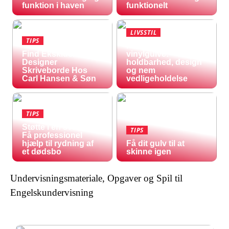
funktion i haven
funktionelt
LIVSSTIL
TIPS
Fordele ved
Find Eksklusive
vinylgulve:
Designer
holdbarhed, design
Skriveborde Hos
og nem
Carl Hansen & Søn
vedligeholdelse
TIPS
Støtte i en svær tid:
TIPS
Få professionel
hjælp til rydning af
Få dit gulv til at
et dødsbo
skinne igen
Undervisningsmateriale, Opgaver og Spil til
Engelskundervisning