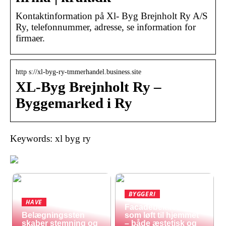
Kontaktinformation på Xl- Byg Brejnholt Ry A/S
Ry, telefonnummer, adresse, se information for
firmaer.
http s://xl-byg-ry-tmmerhandel.business.site
XL-Byg Brejnholt Ry –
Byggemarked i Ry
Keywords: xl byg ry
BYGGERI
HAVE
Facadebeklædning
Belægningssten
som løft til hjemmet
skaber stemning og
– både æstetisk og