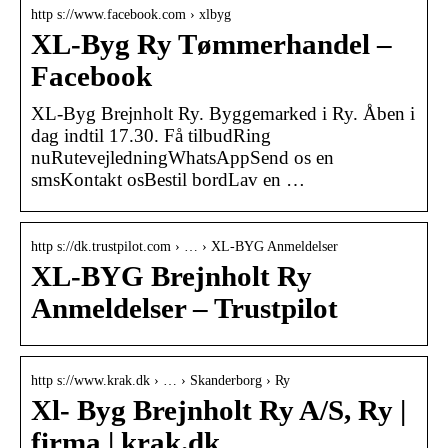
http s://www.facebook.com › xlbyg
XL-Byg Ry Tømmerhandel –
Facebook
XL-Byg Brejnholt Ry. Byggemarked i Ry. Åben i
dag indtil 17.30. Få tilbudRing
nuRutevejledningWhatsAppSend os en
smsKontakt osBestil bordLav en …
http s://dk.trustpilot.com › … › XL-BYG Anmeldelser
XL-BYG Brejnholt Ry
Anmeldelser – Trustpilot
http s://www.krak.dk › … › Skanderborg › Ry
Xl- Byg Brejnholt Ry A/S, Ry |
firma | krak.dk