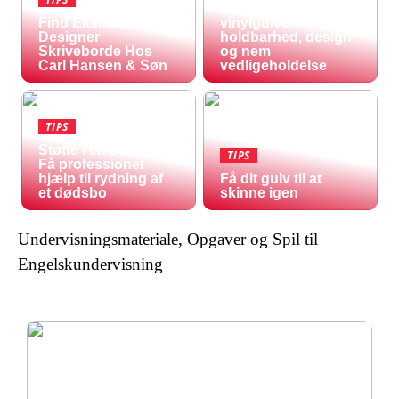
Fordele ved
Find Eksklusive
vinylgulve:
Designer
holdbarhed, design
Skriveborde Hos
og nem
Carl Hansen & Søn
vedligeholdelse
TIPS
Støtte i en svær tid:
TIPS
Få professionel
hjælp til rydning af
Få dit gulv til at
et dødsbo
skinne igen
Undervisningsmateriale, Opgaver og Spil til
Engelskundervisning