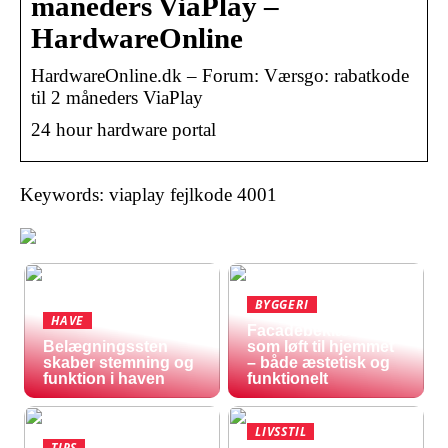
måneders ViaPlay –
HardwareOnline
HardwareOnline.dk – Forum: Værsgo: rabatkode
til 2 måneders ViaPlay
24 hour hardware portal
Keywords: viaplay fejlkode 4001
BYGGERI
HAVE
Facadebeklædning
Belægningssten
som løft til hjemmet
skaber stemning og
– både æstetisk og
funktion i haven
funktionelt
LIVSSTIL
TIPS