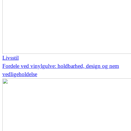
Livsstil
Fordele ved vinylgulve: holdbarhed, design og nem
vedligeholdelse