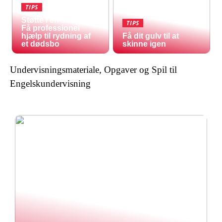
TIPS
Støtte i en svær tid:
TIPS
Få professionel
hjælp til rydning af
Få dit gulv til at
et dødsbo
skinne igen
Undervisningsmateriale, Opgaver og Spil til
Engelskundervisning