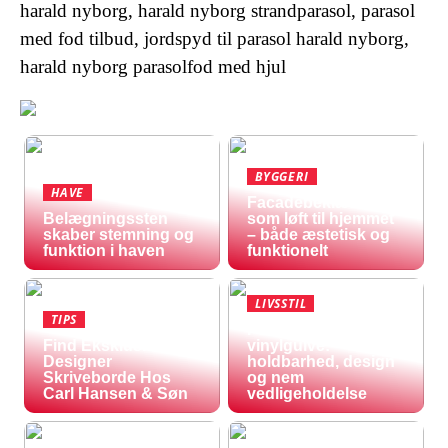
harald nyborg, harald nyborg strandparasol, parasol
med fod tilbud, jordspyd til parasol harald nyborg,
harald nyborg parasolfod med hjul
BYGGERI
HAVE
Facadebeklædning
Belægningssten
som løft til hjemmet
skaber stemning og
– både æstetisk og
funktion i haven
funktionelt
LIVSSTIL
TIPS
Fordele ved
Find Eksklusive
vinylgulve:
Designer
holdbarhed, design
Skriveborde Hos
og nem
Carl Hansen & Søn
vedligeholdelse