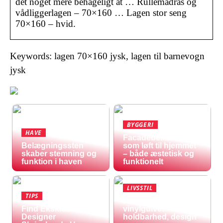
det noget mere behageligt at … Rullemadras og
vådliggerlagen – 70×160 … Lagen stor seng
70×160 – hvid.
Keywords: lagen 70×160 jysk, lagen til barnevogn
jysk
BYGGERI
HAVE
Facadebeklædning
Belægningssten
som løft til hjemmet
skaber stemning og
– både æstetisk og
funktion i haven
funktionelt
LIVSSTIL
TIPS
Fordele ved
Find Eksklusive
vinylgulve:
Designer
holdbarhed, design