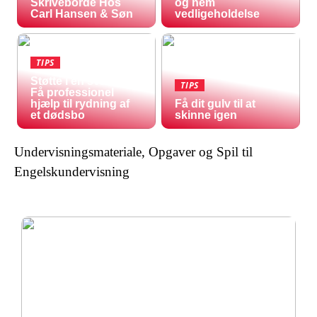
Skriveborde Hos
og nem
Carl Hansen & Søn
vedligeholdelse
TIPS
Støtte i en svær tid:
TIPS
Få professionel
hjælp til rydning af
Få dit gulv til at
et dødsbo
skinne igen
Undervisningsmateriale, Opgaver og Spil til
Engelskundervisning