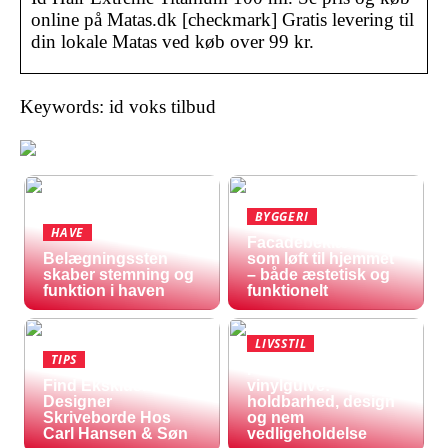
online på Matas.dk [checkmark] Gratis levering til
din lokale Matas ved køb over 99 kr.
Keywords: id voks tilbud
BYGGERI
HAVE
Facadebeklædning
Belægningssten
som løft til hjemmet
skaber stemning og
– både æstetisk og
funktion i haven
funktionelt
LIVSSTIL
TIPS
Fordele ved
Find Eksklusive
vinylgulve:
Designer
holdbarhed, design
Skriveborde Hos
og nem
Carl Hansen & Søn
vedligeholdelse