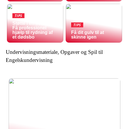
TIPS
Støtte i en svær tid:
TIPS
Få professionel
hjælp til rydning af
Få dit gulv til at
et dødsbo
skinne igen
Undervisningsmateriale, Opgaver og Spil til
Engelskundervisning