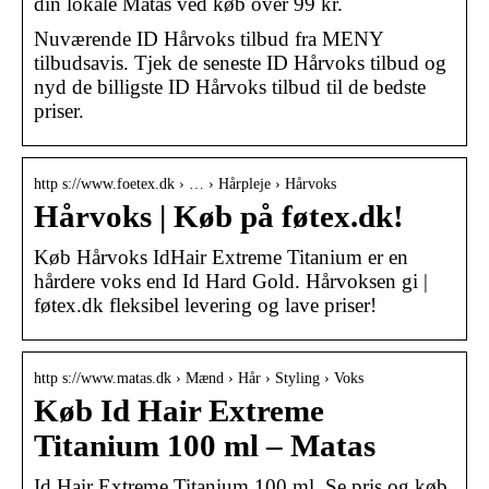
din lokale Matas ved køb over 99 kr.
Nuværende ID Hårvoks tilbud fra MENY
tilbudsavis. Tjek de seneste ID Hårvoks tilbud og
nyd de billigste ID Hårvoks tilbud til de bedste
priser.
http s://www.foetex.dk › … › Hårpleje › Hårvoks
Hårvoks | Køb på føtex.dk!
Køb Hårvoks IdHair Extreme Titanium er en
hårdere voks end Id Hard Gold. Hårvoksen gi |
føtex.dk fleksibel levering og lave priser!
http s://www.matas.dk › Mænd › Hår › Styling › Voks
Køb Id Hair Extreme
Titanium 100 ml – Matas
Id Hair Extreme Titanium 100 ml. Se pris og køb