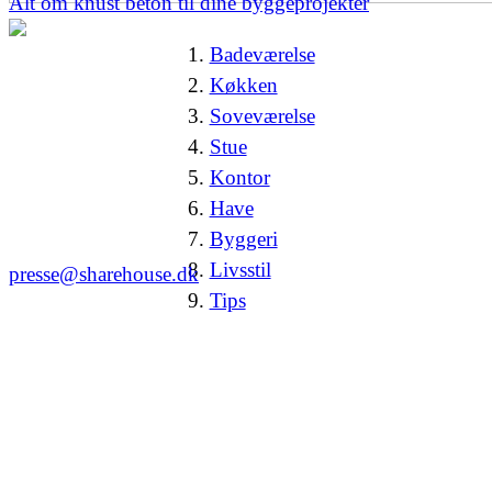
Alt om knust beton til dine byggeprojekter
Badeværelse
Køkken
Soveværelse
Stue
Kontor
Have
Byggeri
Livsstil
presse@sharehouse.dk
Tips