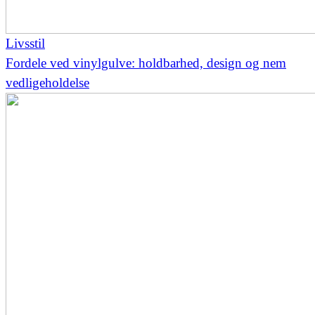
Livsstil
Fordele ved vinylgulve: holdbarhed, design og nem
vedligeholdelse