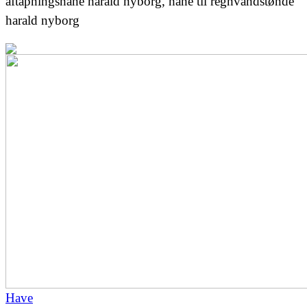
aftapningshane harald nyborg, hane til regnvandstønde
harald nyborg
Have