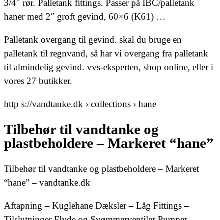
3/4″ rør. Palletank fittings. Passer på IBC/palletank
haner med 2″ groft gevind, 60×6 (K61) …
Palletank overgang til gevind. skal du bruge en
palletank til regnvand, så har vi overgang fra palletank
til almindelig gevind. vvs-eksperten, shop online, eller i
vores 27 butikker.
http s://vandtanke.dk › collections › hane
Tilbehør til vandtanke og
plastbeholdere – Markeret “hane”
Tilbehør til vandtanke og plastbeholdere – Markeret
“hane” – vandtanke.dk
Aftapning – Kuglehane Dæksler – Låg Fittings –
Tilslutninger Flyde og Svømmerventiler Pumper –