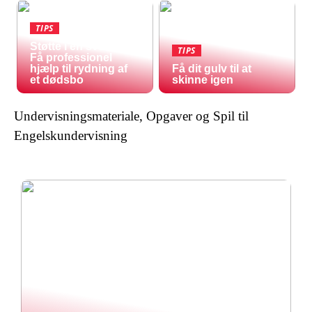
TIPS
Støtte i en svær tid:
TIPS
Få professionel
hjælp til rydning af
Få dit gulv til at
et dødsbo
skinne igen
Undervisningsmateriale, Opgaver og Spil til
Engelskundervisning