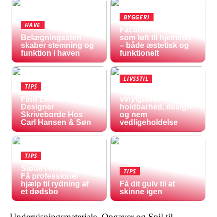
BYGGERI
HAVE
Facadebeklædning
Belægningssten
som løft til hjemmet
skaber stemning og
– både æstetisk og
funktion i haven
funktionelt
LIVSSTIL
TIPS
Fordele ved
Find Eksklusive
vinylgulve:
Designer
holdbarhed, design
Skriveborde Hos
og nem
Carl Hansen & Søn
vedligeholdelse
TIPS
Støtte i en svær tid:
TIPS
Få professionel
hjælp til rydning af
Få dit gulv til at
et dødsbo
skinne igen
Undervisningsmateriale, Opgaver og Spil til