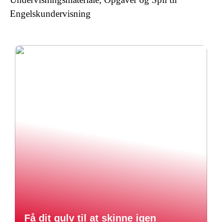
Engelskundervisning
Få dit gulv til at skinne igen